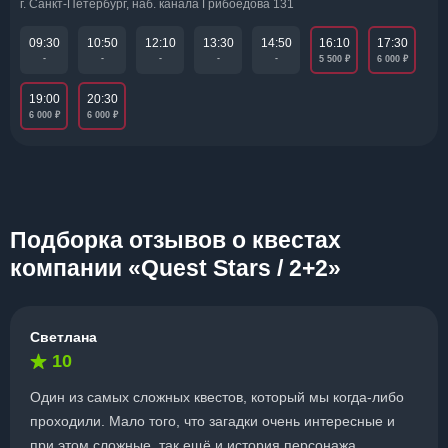
г. Санкт-Петербург, наб. канала Грибоедова 131
16:10
17:30
09:30
10:50
12:10
13:30
14:50
₽
₽
-
-
-
-
-
5 500
6 000
19:00
20:30
₽
₽
6 000
6 000
Подборка отзывов о квестах
компании «Quest Stars / 2+2»
Светлана
10
Один из самых сложных квестов, который мы когда-либо
проходили. Мало того, что загадки очень интересные и
при этом сложные, так ещё и история персонажа