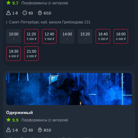
9.7
Перформансы (с актером)
1-8
60
6/10
г. Санкт-Петербург, наб. канала Грибоедова 131
11:20
12:40
16:40
18:00
10:00
14:00
15:20
₽
₽
₽
₽
-
-
-
5 500
5 500
5 500
6 000
19:30
21:00
₽
₽
6 000
6 000
Одержимый
9.9
Перформансы (с актером)
1-8
60
8/10