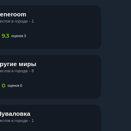
eneroom
естов в городе - 1
9.3
оценок 3
ругие миры
естов в городе - 8
0
оценок 0
уваловка
естов в городе - 1