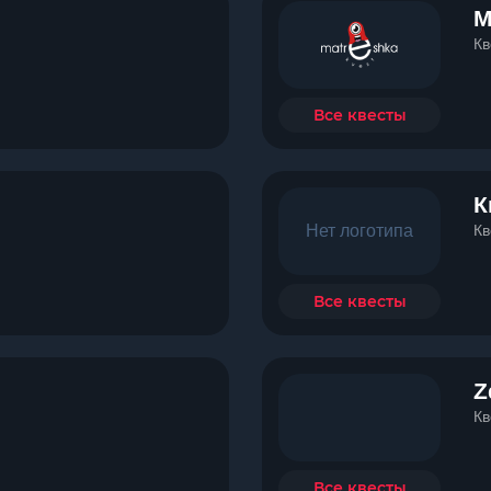
M
Кв
Все квесты
К
Нет логотипа
Кв
Все квесты
Z
Кв
Все квесты