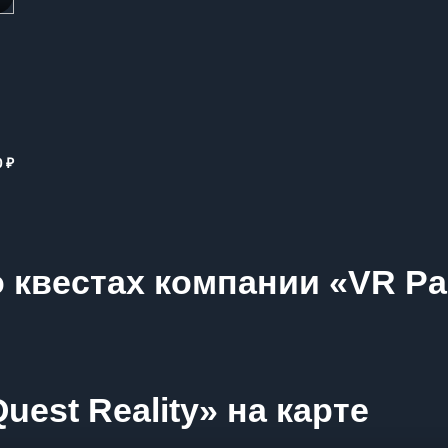
₽
0
 квестах компании «VR Pa
est Reality» на карте