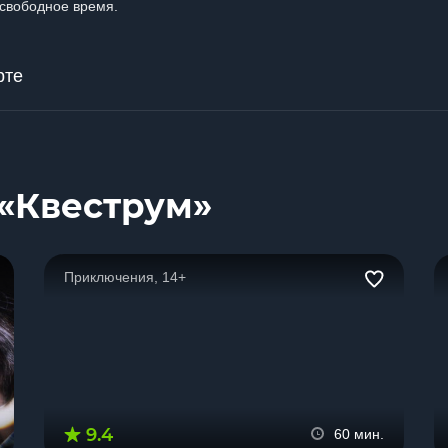
свободное время.
рте
«Квеструм»
Приключения, 14+
9.4
60 мин.