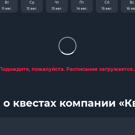
Вт
Ср
Чт
Пт
Сб
Вс
11 авг.
12 авг.
13 авг.
14 авг.
15 авг.
16 ав
Подождите, пожалуйста. Расписание загружается..
 о квестах компании «К