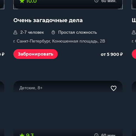
10.0
60 мин.
Очень загадочные дела
Ш
2-7 человек
Простая сложность
г. Санкт-Петербург, Конюшенная площадь, 2В
г
₽
₽
Забронировать
0
от 5 900
Детские, 8+
9.3
60 мин.