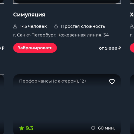
Симуляция
Х
1-15 человек
Простая сложность
г. Санкт-Петербург, Кожевенная линия, 34
г
₽
₽
Забронировать
0
от 5 000
Перформансы (с актером), 12+
9.3
60 мин.