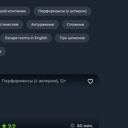
шой компании
Перформансы (с актером)
стические
Антуражные
Сложные
Escape rooms in English
Про шпионов
в
Перформансы (с актером), 12+
9.9
60 мин.