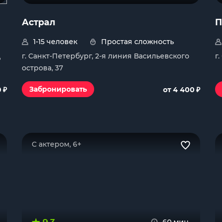
Астрал
П
1-15 человек
Простая сложность
Д
г. Санкт-Петербург, 2-я линия Васильевского
г
острова, 37
₽
₽
Забронировать
0
от 4 400
С актером, 6+