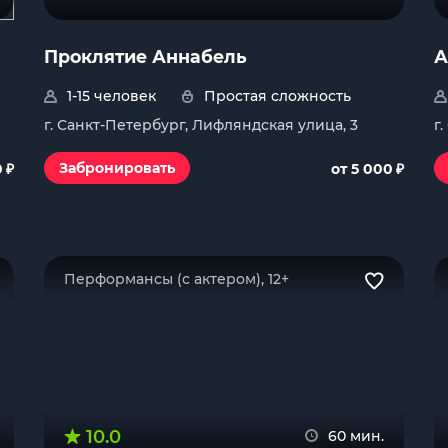
Проклятие Аннабель
А
1-15 человек
Простая сложность
г. Санкт-Петербург, Лифляндская улица, 3
г
₽
₽
Забронировать
0
от 5 000
Перформансы (с актером), 12+
10.0
60 мин.