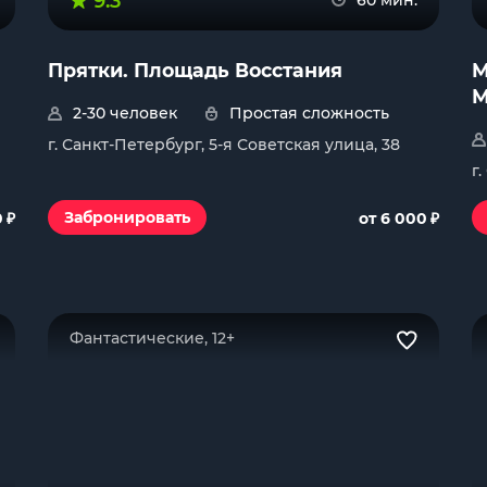
9.3
60 мин.
Прятки. Площадь Восстания
М
М
2-30 человек
Простая сложность
г. Санкт-Петербург, 5-я Советская улица, 38
г
₽
₽
Забронировать
0
от 6 000
Фантастические, 12+