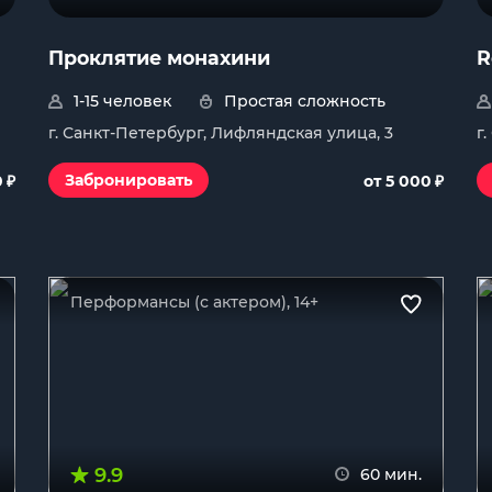
Проклятие монахини
R
1-15 человек
Простая сложность
г. Санкт-Петербург, Лифляндская улица, 3
г
₽
₽
Забронировать
0
от 5 000
Перформансы (с актером), 14+
9.9
60 мин.