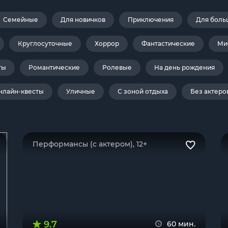
Семейные
Для новичков
Приключения
Для боль
Круглосуточные
Хоррор
Фантастические
Ми
ты
Романтические
Ролевые
На день рождения
нлайн-квесты
Уличные
С зоной отдыха
Без актеро
Перформансы (с актером), 12+
9.7
60 мин.