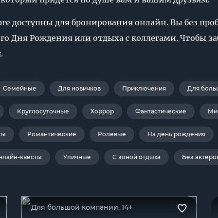
урге доступны для бронирования онлайн. Вы без пр
о Дня Рождения или отдыха с коллегами. Чтобы заб
.
Семейные
Для новичков
Приключения
Для боль
Круглосуточные
Хоррор
Фантастические
Ми
ты
Романтические
Ролевые
На день рождения
нлайн-квесты
Уличные
С зоной отдыха
Без актеро
Для большой компании, 14+