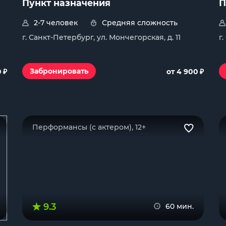
Пункт назначения
П
2-7 человек
Средняя сложность
г. Санкт-Петербург, ул. Мончегорская, д. 11
г
₽
₽
Забронировать
0
от 4 900
Перформансы (с актером), 12+
9.3
60 мин.