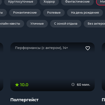
Круглосуточные
Хоррор
Фантастические
Ми
ты
Романтические
Ролевые
На день рождения
нлайн-квесты
Уличные
С зоной отдыха
Без актеро
Перформансы (с актером), 14+
10.0
60 мин.
Полтергейст
П