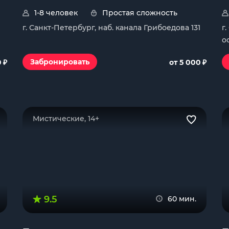
1-8 человек
Простая сложность
г. Санкт-Петербург, наб. канала Грибоедова 131
г
о
₽
₽
Забронировать
0
от 5 000
Мистические, 14+
9.5
60 мин.