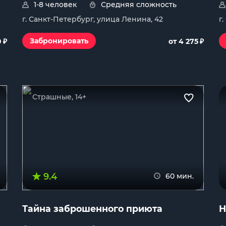
1-8 человек
Средняя сложность
г. Санкт-Петербург, улица Ленина, 42
г
₽
₽
Забронировать
0
от 4 275
Страшные, 14+
9.4
60 мин.
Тайна заброшенного приюта
Н