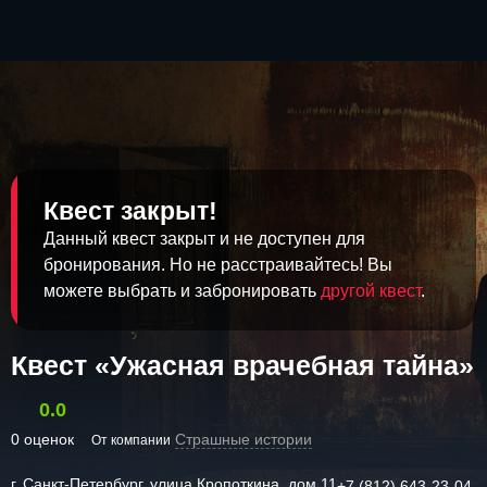
Квест закрыт!
Данный квест закрыт и не доступен для
бронирования. Но не расстраивайтесь! Вы
можете выбрать и забронировать
другой квест
.
Квест «Ужасная врачебная тайна»
0.0
0 оценок
Страшные истории
От компании
г. Санкт-Петербург, улица Кропоткина, дом 11
+7 (812) 643-23-04