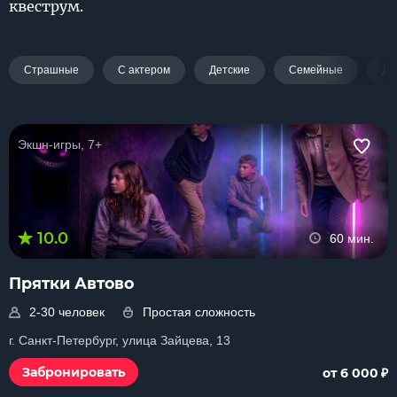
квеструм.
Страшные
С актером
Детские
Семейные
Дл
Экшн-игры, 7+
10.0
60 мин.
Прятки Автово
2-30 человек
Простая сложность
г. Санкт-Петербург, улица Зайцева, 13
₽
Забронировать
от 6 000