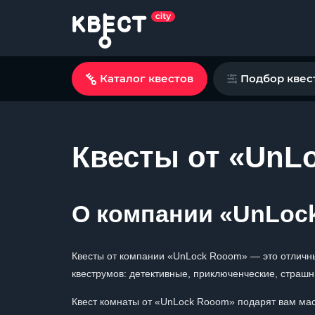
Каталог квестов
Подбор квес
Квесты от «UnL
О компании «UnLoc
Квесты от компании «UnLock Rooom» — это отличны
квеструмов: детективные, приключенческие, страшн
Квест комнаты от «UnLock Rooom» подарят вам мас