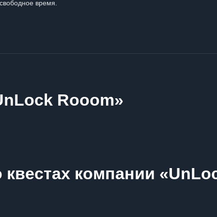
свободное время.
UnLock Rooom»
о квестах компании «UnLo