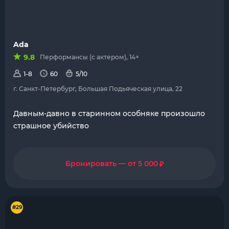
Ada
9.8
Перформансы (с актером), 14+
1-8
60
5/10
г. Санкт-Петербург, Большая Подьяческая улица, 22
Давным-давно в старинном особняке произошло
страшное убийство
₽
Бронировать — от 5 000
#29