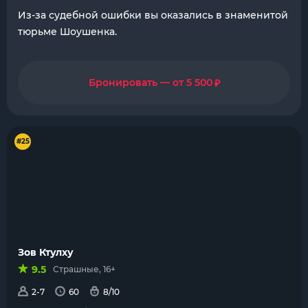
Из-за судебной ошибки вы оказались в знаменитой
тюрьме Шоушенка.
₽
Бронировать — от 5 500
#25
Зов Ктулху
9.5
Страшные, 16+
2-7
60
8/10