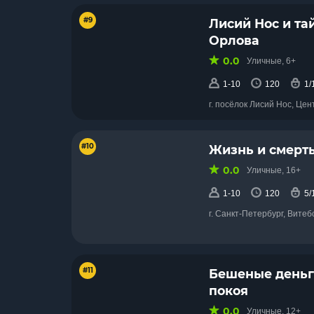
#9
Лисий Нос и та
Орлова
0.0
Уличные, 6+
1-10
120
1/
г. посёлок Лисий Нос, Це
#10
Жизнь и смерт
0.0
Уличные, 16+
1-10
120
5/
г. Санкт-Петербург, Витеб
#11
Бешеные деньг
покоя
0.0
Уличные, 12+