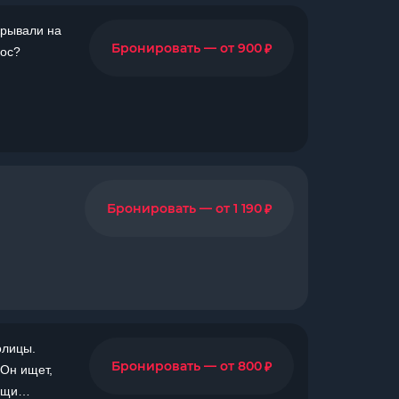
крывали на
₽
Бронировать — от 900
Нос?
₽
Бронировать — от 1 190
олицы.
₽
Бронировать — от 800
 Он ищет,
жищи…