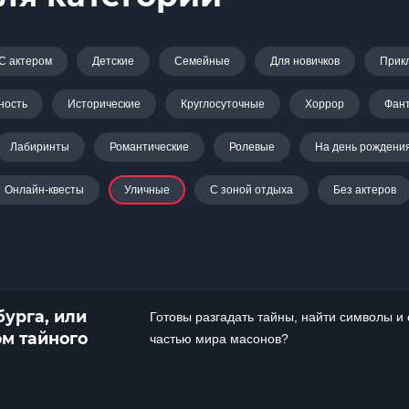
С актером
Детские
Семейные
Для новичков
Прик
ность
Исторические
Круглосуточные
Хоррор
Фант
Лабиринты
Романтические
Ролевые
На день рождени
Онлайн-квесты
Уличные
С зоной отдыха
Без актеров
урга, или
Готовы разгадать тайны, найти символы и 
ом тайного
частью мира масонов?