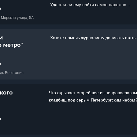
Удастся ли ему найти самое надежно...
0
я Морская улица, 5А
и
Хотите помочь журналисту дописать стать
 метро"
0
адь Восстания
кого
Что скрывает старейшее из неправославны
кладбищ под серым Петербургским небом
0