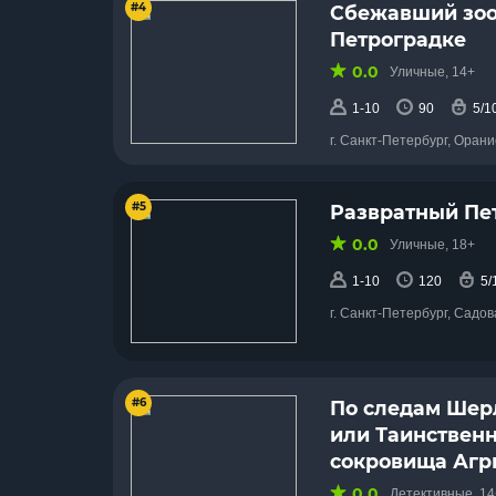
#4
Сбежавший зоо
Петроградке
0.0
Уличные, 14+
1-10
90
5/1
г. Санкт-Петербург, Оран
#5
Развратный Пе
0.0
Уличные, 18+
1-10
120
5/
г. Санкт-Петербург, Садов
#6
По следам Шер
или Таинствен
сокровища Агр
0.0
Детективные, 14