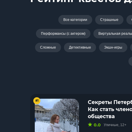
Все категории
Страшные
Перформансы (с актером)
Виртуальная реаль
Сложные
Детективные
Экшн-игры
#1
Секреты Петерб
Как стать член
общества
0.0
Уличные, 12+