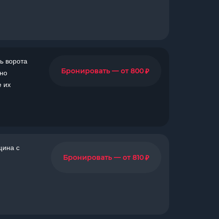
ь ворота
₽
Бронировать — от 800
но
 их
щина с
₽
Бронировать — от 810