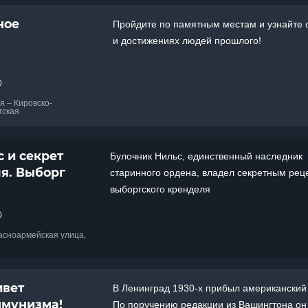
ное
Пройдите по памятным местам и узнайте 
и достижениях людей прошлого!
0
ия – Кировско-
гская
 и секрет
Булочник Нильс, единственный наследник
я. Выборг
старинного ордена, владел секретным рец
выборгского кренделя
0
расноармейская улица,
ивет
В Ленинград 1930-х прибыл американский
ммунизма!
По поручению редакции из Вашингтона он 