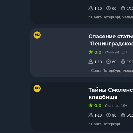
1-10
60
1/1
г. Санкт-Петербург, Мала
#12
Спасение стать
"Ленинградское
0.0
Уличные, 12+
1-10
60
1/1
г. Санкт-Петербург, площ
#13
Тайны Смоленс
кладбища
0.0
Уличные, 16+
1-10
90
5/1
г. Санкт-Петербург