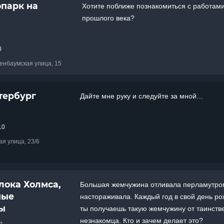
парк на
Хотите поближе познакомиться с работами
прошлого века?
0
иенбаумская улица, 15
тербург
Дайте мне руку и следуйте за мной…
10
ая улица, 23/6
лока Холмса,
Большая жемчужина отливала перламутро
ные
настораживала. Каждый год в свой день р
ы
ты получаешь такую жемчужину от таинств
незнакомца. Кто и зачем делает это?
+