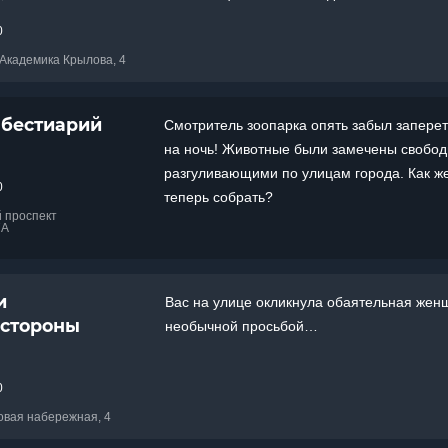
0
 Академика Крылова, 4
 бестиарий
Смотритель зоопарка опять забыл заперет
на ночь! Животные были замечены свобод
разгуливающими по улицам города. Как же
0
теперь собрать?
й проспект
7А
и
Вас на улице окликнула обаятельная жен
 стороны
необычной просьбой…
0
цовая набережная, 4