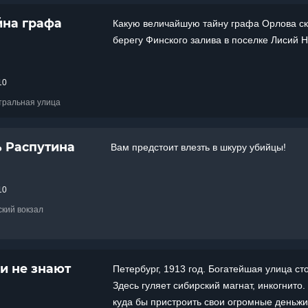
йна графа
Какую величайшую тайну графа Орлова с
берегу Финского залива в поселке Лисий 
10
нтральная улица
ь Распутина
Вам предстоит влезть в шкуру убийцы!
10
ский вокзал
и не знают
Петербург, 1913 год. Богатейшая улица ст
Здесь гуляет сибирский магнат, инкогнито.
куда бы пристроить свои огромные день