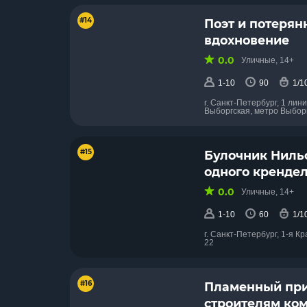
#14
Поэт и потерян
вдохновение
0.0
Уличные, 14+
1-10
90
1/1
г. Санкт-Петербург, 1 лин
Выборгская, метро Выбор
#15
Булочник Нильс
одного крендел
0.0
Уличные, 14+
1-10
60
1/1
г. Санкт-Петербург, 1-я К
22
#16
Пламенный пр
строителям ко