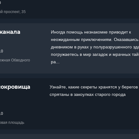
0
ий проспект, 35
 канала
Иногда помощь незнакомке приводит к
неожиданным приключениям. Оказавшись
дневником в руках у полуразрушенного зд
10
погружаетесь в мир загадок и мрачных тай
режная Обводного
ра...
сокровища
Узнайте, какие секреты хранятся у берегов
спрятаны в закоулках старого города
10
цовая площадь