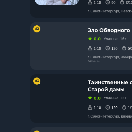
1-10
90
3/1
г. Санкт-Петербург, Невск
#2
Зло Обводного
0.0
Уличные, 16+
1-10
120
5/
г. Санкт-Петербург, набе
канала
#3
Таинственные 
Старой дамы
0.0
Уличные, 12+
1-10
120
1/
г. Санкт-Петербург, Двор