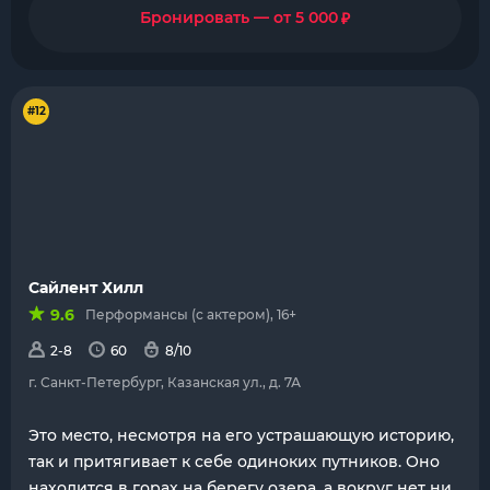
₽
Бронировать — от 5 000
#12
Сайлент Хилл
9.6
Перформансы (с актером), 16+
2-8
60
8/10
г. Санкт-Петербург, Казанская ул., д. 7А
Это место, несмотря на его устрашающую историю,
так и притягивает к себе одиноких путников. Оно
находится в горах на берегу озера, а вокруг нет ни