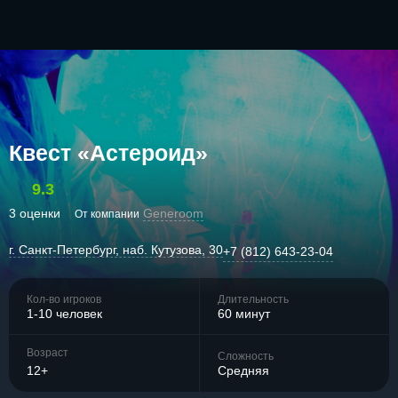
Квест «Астероид»
9.3
3 оценки
Generoom
От компании
г. Санкт-Петербург, наб. Кутузова, 30
+7 (812) 643-23-04
Кол-во игроков
Длительность
1-10 человек
60 минут
Возраст
Сложность
12+
Средняя