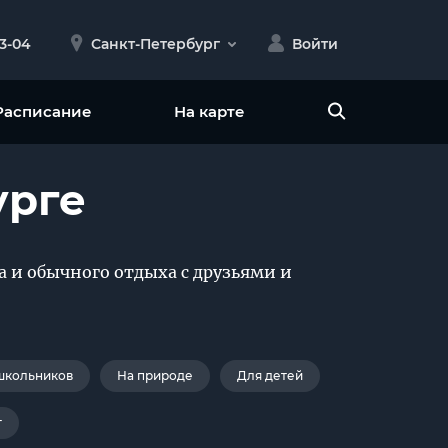
23-04
Санкт-Петербург
Войти
Расписание
На карте
урге
 и обычного отдыха с друзьями и
школьников
На природе
Для детей
г