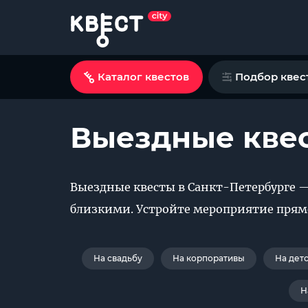
Каталог квестов
Подбор квес
Выездные квес
Выездные квесты в Санкт-Петербурге —
близкими. Устройте мероприятие прямо 
На свадьбу
На корпоративы
На дет
Н