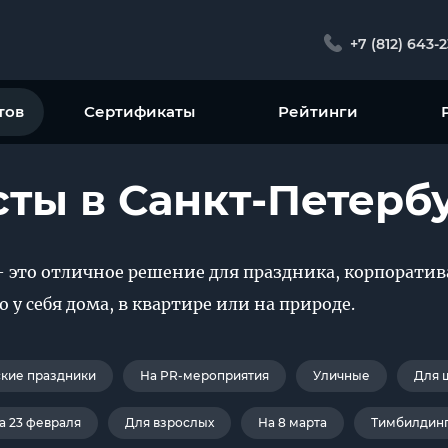
+7 (812) 643-
тов
Сертификаты
Рейтинги
ты в Санкт-Петерб
 это отличное решение для праздника, корпоратива
у себя дома, в квартире или на природе.
ские праздники
На PR-мероприятия
Уличные
Для 
а 23 февраля
Для взрослых
На 8 марта
Тимбилдин