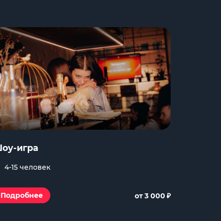
оу-игра
4-15 человек
₽
Подробнее
от 3 000