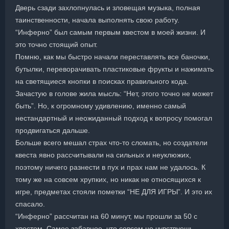
Дверь сзади захлопнулась и зловещая музыка, полная
таинственности, начала выполнять свою работу.
“Инферно” был самым первым квестом в моей жизни. И
это точно стоящий опыт.
Помню, как мы быстро начали переставлять все баночки,
бутылки, переворачивать пластиковые фрукты и нажимать
на светящиеся кнопки в поисках правильного кода.
Зачастую в голове жила мысль: “Нет, этого точно не может
быть”. Но, к огромному удивлению, именно самый
нестандартный и неожиданный подход к вопросу помогал
продвигаться дальше.
Больше всего мешал страх что-то сломать, но создатели
квеста явно рассчитывали на сильных и неуклюжих,
поэтому ничего разнести в пух и прах нам не удалось. К
тому же на совсем хрупких, но никак не относящихся к
игре, предметах стояли пометки “НЕ ДЛЯ ИГРЫ”. И это их
спасало.
“Инферно” рассчитан на 60 минут, мы прошли за 50 с
хвостом. Самое забавное, что совсем не чувствуешь