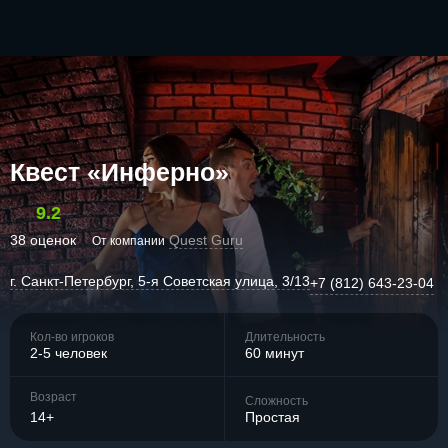
Квест «Инферно»
9.2
38 оценок
Quest Guru
От компании
г. Санкт-Петербург, 5-я Советская улица, 3/13
+7 (812) 643-23-04
Кол-во игроков
Длительность
2-5 человек
60 минут
Возраст
Сложность
14+
Простая