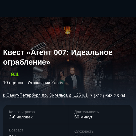
Квест «Агент 007: Идеальное
ограбление»
9.4
10 оценок
Zasov
От компании
г. Санкт-Петербург, пр. Энгельса д. 126 к.1
+7 (812) 643-23-04
Кол-во игроков
Длительность
2-6 человек
60 минут
Возраст
Сложность