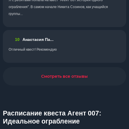
Я с ребятами попала на квест "Агент 007:история одного
ограбления". В самом начале Никита Созинов, как учащийся
группы...
10
Анастасия Па...
Отличный квест! Рекомендую
Смотреть все отзывы
Расписание квеста Агент 007:
Идеальное ограбление