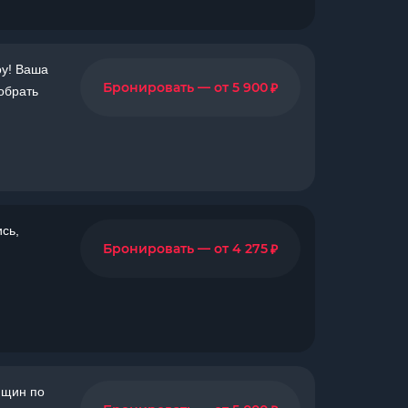
оу! Ваша
₽
Бронировать — от 5 900
обрать
сь,
₽
Бронировать — от 4 275
нщин по