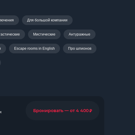
лючения
Для большой компании
астические
Мистические
Антуражные
я
Escape rooms in English
Про шпионов
₽
Бронировать — от 4 400
и