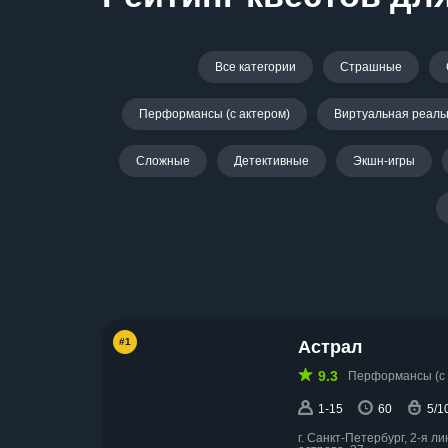
Все категории
Страшные
Перформансы (с актером)
Виртуальная реаль
Сложные
Детективные
Экшн-игры
#1
Астрал
9.3
Перформансы (с 
1-15
60
5/1
г. Санкт-Петербург, 2-я л