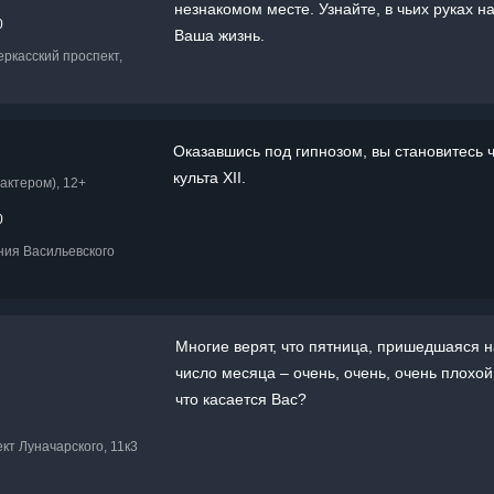
незнакомом месте. Узнайте, в чьих руках н
0
Ваша жизнь.
еркасский проспект,
Оказавшись под гипнозом, вы становитесь 
культа XII.
актером), 12+
0
иния Васильевского
Многие верят, что пятница, пришедшаяся н
число месяца – очень, очень, очень плохой
что касается Вас?
ект Луначарского, 11к3