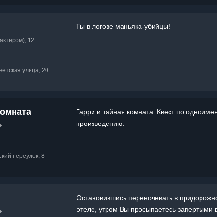
Ты в логове маньяка-убийцы!
актером), 12+
оветская улица, 20
комната
Гарри и тайная комната. Квест по одноиме
произведению.
+
ский переулок, 8
Остановившись переночевать в придорожн
отеле, утром Вы просыпаетесь запертыми 
+