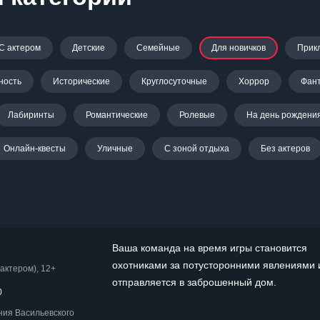
С актером
Детские
Семейные
Для новичков
Прик
ность
Исторические
Круглосуточные
Хоррор
Фант
Лабиринты
Романтические
Ролевые
На день рождени
Онлайн-квесты
Уличные
С зоной отдыха
Без актеров
Ваша команда на время игры становится
охотниками за потусторонними явлениями 
актером), 12+
отправляется в заброшенный дом.
0
иния Васильевского