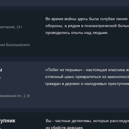
Во время войны здесь была голубая линия
обороны, а рядом в психиатрической боль
актером), 12+
проводились опыты над людьми.
иния Васильевского
ы
«Побег из тюрьмы» - настоящая классика ж
отличный шанс превратиться из законопос
+
граждан в дерзких и находчивых преступник
нюшенная пл., 2, B
тупник
Вы - частные детективы, которые расследу
из убийств девушек.