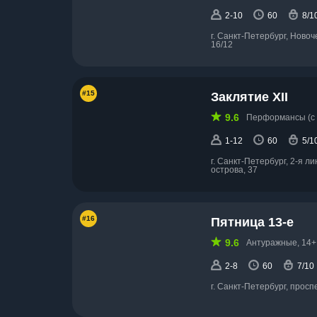
2-10
60
8/1
г. Санкт-Петербург, Новоч
16/12
#15
Заклятие XII
9.6
Перформансы (с 
1-12
60
5/1
г. Санкт-Петербург, 2-я л
острова, 37
#16
Пятница 13-е
9.6
Антуражные, 14+
2-8
60
7/10
г. Санкт-Петербург, просп