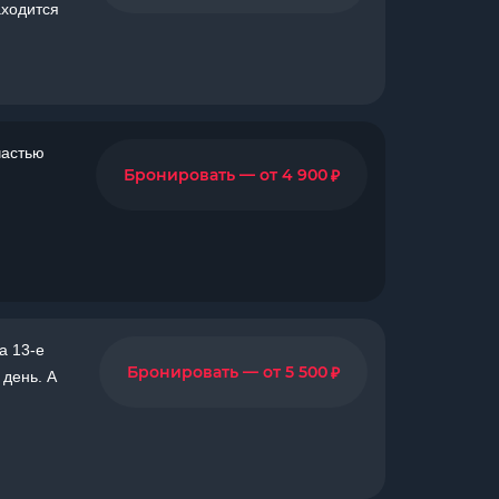
аходится
частью
₽
Бронировать — от 4 900
а 13-е
₽
Бронировать — от 5 500
 день. А