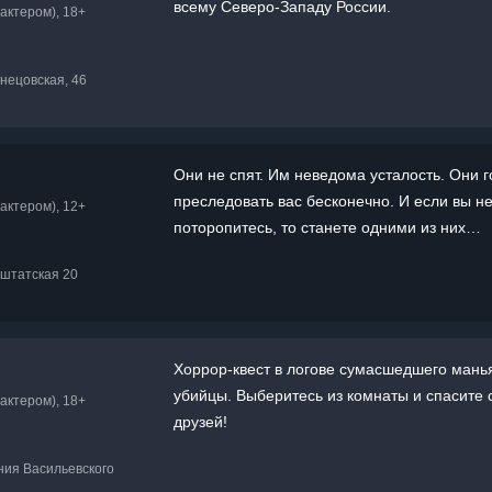
всему Северо-Западу России.
актером), 18+
знецовская, 46
Они не спят. Им неведома усталость. Они 
преследовать вас бесконечно. И если вы н
актером), 12+
поторопитесь, то станете одними из них…
рштатская 20
Хоррор-квест в логове сумасшедшего мань
убийцы. Выберитесь из комнаты и спасите 
актером), 18+
друзей!
иния Васильевского