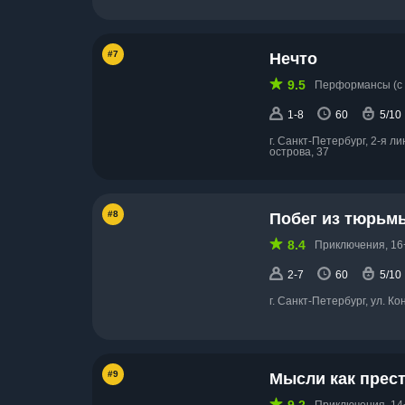
#7
Нечто
9.5
Перформансы (с 
1-8
60
5/10
г. Санкт-Петербург, 2-я л
острова, 37
#8
Побег из тюрьм
8.4
Приключения, 16
2-7
60
5/10
г. Санкт-Петербург, ул. Ко
#9
Мысли как прес