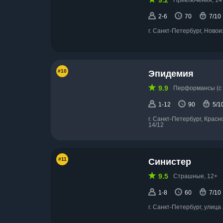
9.2
Приключения, 14
2-6
70
7/10
г. Санкт-Петербург, Новои
#10
Эпидемия
9.9
Перформансы (с 
1-12
90
5/1
г. Санкт-Петербург, Красн
14/12
#11
Синистер
9.5
Страшные, 12+
1-8
60
7/10
г. Санкт-Петербург, улица