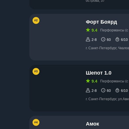
острова, 37
#2
Форт Боярд
9.4
Перформансы (с 
2-8
60
6/10
г. Санкт-Петербург, Чкало
#3
Шепот 1.0
9.4
Перформансы (с 
2-8
60
6/10
г. Санкт-Петербург, ул.Ав
#4
Амок