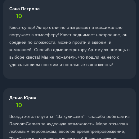
Сана Петрова
10
Квест-супер! Актер отлично отыгрывает и максимально
погружает в атмосферу! Квест поднимает настроение, он
средней по сложности, можно пройти и вдвоем, и
компанией. Спасибо администратору Артему за помощь в
выборе квеста! Мы не пожалели, что пошли на него с
удовольствием посетим и остальные ваши квесты!
Денис Юрич
10
Всегда хотел очутится "За кулисами" - спасибо ребятам из
RazoomGames за чудесную возможность. Море отсылок к
любимым персонажам, веселое времяпрепровождение,
"Гэги" в тему, и не сложные загадки) В кои то веки не