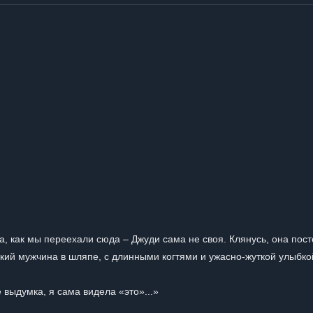
а, как мы переехали сюда – Джуди сама не своя. Клянусь, она пос
ысокий мужчина в шляпе, с длинными когтями и ужасно-жуткой улыбко
е выдумка, я сама видела «это»...»