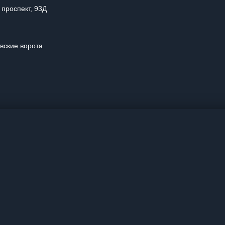
 проспект, 93Д
овские ворота