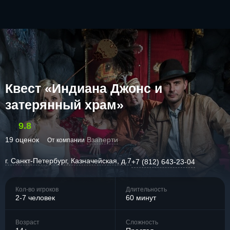
Квест «Индиана Джонс и
затерянный храм»
9.8
19 оценок
Взаперти
От компании
г. Санкт-Петербург, Казначейская, д.7
+7 (812) 643-23-04
Кол-во игроков
Длительность
2-7 человек
60 минут
Возраст
Сложность