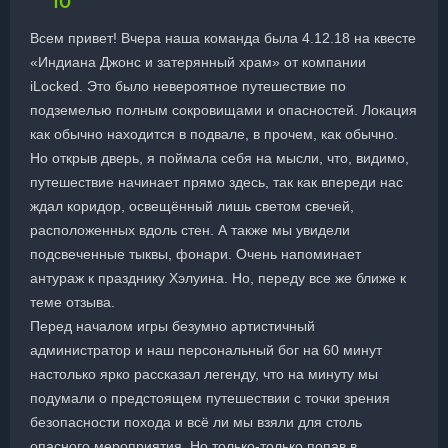
10
Всем привет! Вчера наша команда была 4.12.18 на квесте
«Индиана Джонс и затерянный храм» от компании
iLocked. Это было невероятное путешествие по
подземелью полным сокровищами и опасностей. Локация
как обычно находится в подвале, в прочем, как обычно.
Но открыв дверь, я поймала себя на мысли, что, видимо,
путешествие начинает прямо здесь, так как впереди нас
ждал коридор, освещённый лишь светом свечей,
расположенных вдоль стен. А также мы увидели
подсвеченные тыквы, фонари. Очень напоминает
антураж к празднику Хэлуина. Но, переду все же ближе к
теме отзыва.
Перед началом игры безумно артистичный
администратор и наш персональный бог на 60 минут
настолько ярко рассказал легенду, что на минуту мы
подумали о предстоящем путешествии с точки зрения
безопасности похода и всё ли мы взяли для столь
опасного мероприятия. Но только-только попав в