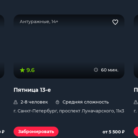
Антуражные, 14+
9.6
60 мин.
Пятница 13-е
П
2-8 человек
Средняя сложность
г. Санкт-Петербург, проспект Луначарского, 11к3
г
₽
₽
Забронировать
0
от 5 500