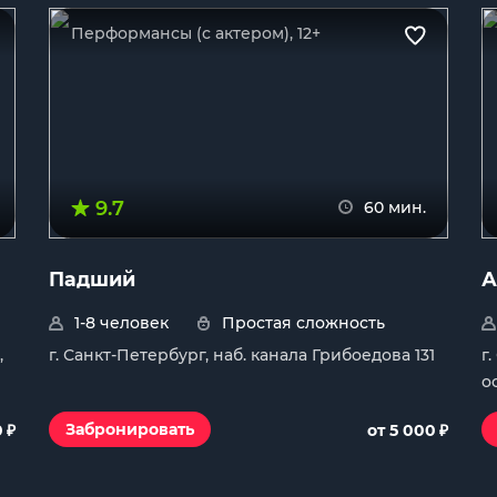
Перформансы (с актером), 12+
9.7
60 мин.
Падший
А
1-8 человек
Простая сложность
,
г. Санкт-Петербург, наб. канала Грибоедова 131
г
о
₽
₽
Забронировать
0
от 5 000