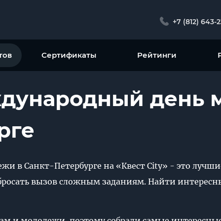
+7 (812) 643-
тов
Сертификаты
Рейтинги
ждународный день 
рге
и в Санкт-Петербурге на «Квест City» - это лучш
 бросать вызов сложным заданиям. Найти интересн
кам и молодежи, поэтому собрали самые интересны