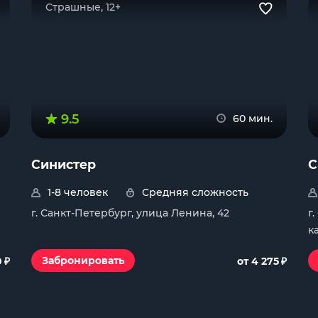
Страшные, 12+
9.5
60 мин.
Синистер
С
1-8 человек
Средняя сложность
г. Санкт-Петербург, улица Ленина, 42
г
к
₽
₽
Забронировать
0
от 4 275