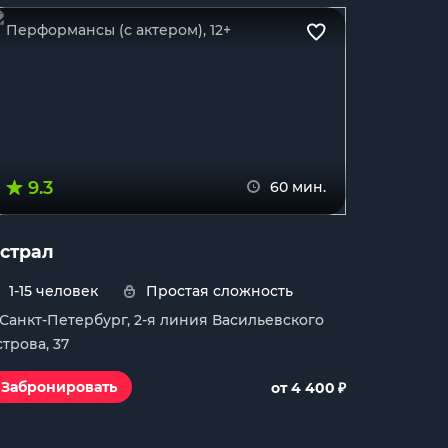
Перформансы (с актером), 12+
9.3
60 мин.
страл
1-15 человек
Простая сложность
. Санкт-Петербург, 2-я линия Васильевского
строва, 37
₽
Забронировать
от 4 400