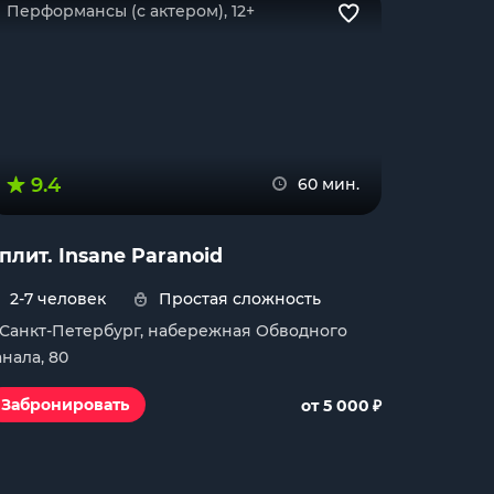
Перформансы (с актером), 12+
9.4
60 мин.
плит. Insane Paranoid
2-7 человек
Простая сложность
. Санкт-Петербург, набережная Обводного
анала, 80
₽
Забронировать
от 5 000