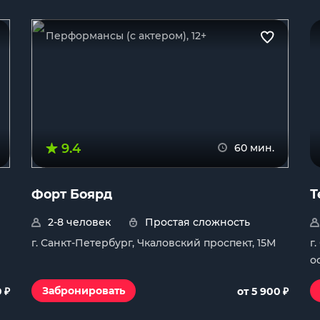
Перформансы (с актером), 12+
9.4
60 мин.
Форт Боярд
Т
2-8 человек
Простая сложность
г. Санкт-Петербург, Чкаловский проспект, 15М
г
о
₽
₽
Забронировать
0
от 5 900