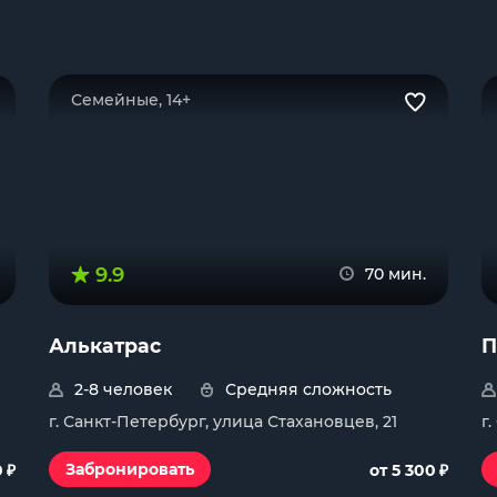
Семейные, 14+
9.9
70 мин.
Алькатрас
П
2-8 человек
Средняя сложность
г. Санкт-Петербург, улица Стахановцев, 21
г
₽
₽
Забронировать
0
от 5 300