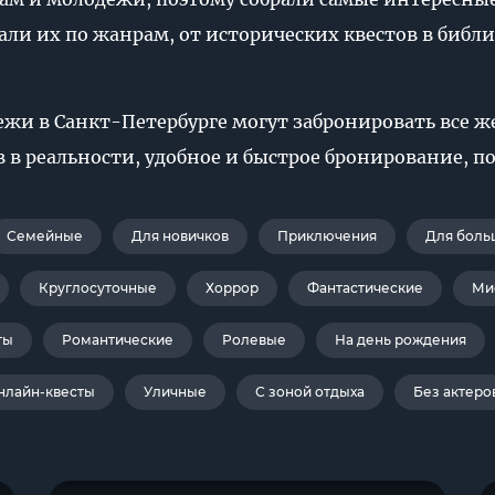
ли их по жанрам, от исторических квестов в библи
и в Санкт-Петербурге могут забронировать все же
в в реальности, удобное и быстрое бронирование, 
Семейные
Для новичков
Приключения
Для боль
Круглосуточные
Хоррор
Фантастические
Ми
ты
Романтические
Ролевые
На день рождения
нлайн-квесты
Уличные
С зоной отдыха
Без актеро