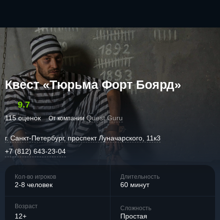
Квест «Тюрьма Форт Боярд»
9.7
115 оценок
Quest Guru
От компании
г. Санкт-Петербург, проспект Луначарского, 11к3
+7 (812) 643-23-04
Кол-во игроков
Длительность
2-8 человек
60 минут
Возраст
Сложность
12+
Простая