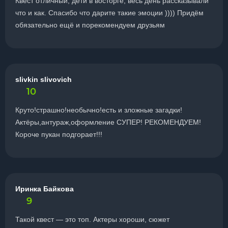
Квест отличный, дети в восторге, весь день рассказывали
что и как. Спасибо что дарите такие эмоции )))) Придём
обязательно ещё и порекомендуем друзьям
slivkin slivovich
10
Круто!страшно!необычно!есть и зложные загадки!
Актёры,антураж,оформление СУПЕР! РЕКОМЕНДУЕМ!
Короче пукан подгорает!!!
Иринка Байкова
9
Такой квест — это топ. Актеры хороши, сюжет