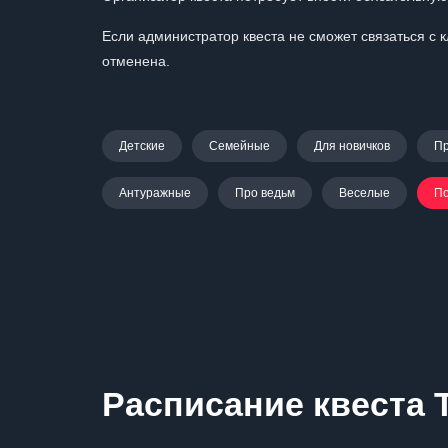
Если администратор квеста не сможет связаться с
отменена.
Детские
Семейные
Для новичков
П
Антуражные
Про ведьм
Веселые
По
Расписание квеста 