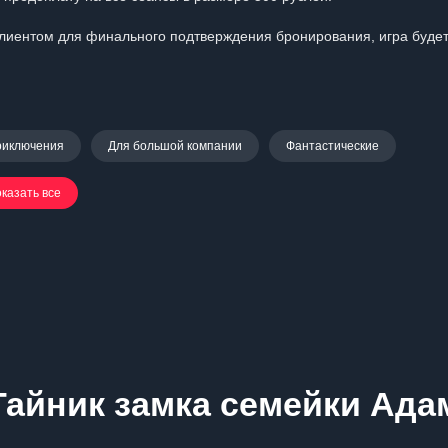
 клиентом для финального подтверждения бронирования, игра буде
риключения
Для большой компании
Фантастические
казать все
Тайник замка семейки Ада