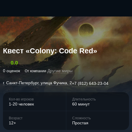
Квест «Colony: Code Red»
0.0
0 оценок
Другие миры
От компании
г. Санкт-Петербург, улица Фучика, 2
+7 (812) 643-23-04
Кол-во игроков
Длительность
1-20 человек
60 минут
Возраст
Сложность
12+
Простая