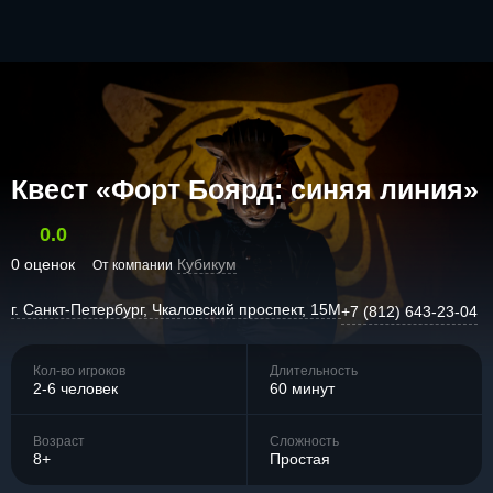
Квест «Форт Боярд: синяя линия»
0.0
0 оценок
Кубикум
От компании
г. Санкт-Петербург, Чкаловский проспект, 15М
+7 (812) 643-23-04
Кол-во игроков
Длительность
2-6 человек
60 минут
Возраст
Сложность
8+
Простая