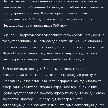
Наш экшн-квест представляет собой формат активной игры,
максимально приближенный к тому, который мы все помним по
легендарному телешоу. Каждая игровая комната/келья
представляет собой отдельное испытание для команды.
Площадь сценария превышает 350 кв.м.
Сценарий подразумевает умеренную физическую нагрузку и не
требует специальных навыков для прохождения. В сценарии 7
игровых комнат, время в которых, как и в телевизионной версии
Форта Боярд отмеряют водные часы с голубой жидкостью -
клепсидры (на каждую комнату не более 10 минут).
За час команда проходит 5 игровых комнат/келий с
испытаниями на ловкость, меткость и командную работу, 6-ая
игровая комната/келья - это часть перфоманса, где участвует
актер, один из жителей Форта Боярд - Мастер Теней: с ним
нужно будет сразиться каждому игроку команды команды, чтобы
заработать драгоценные секунды на сбор монет в
сокровищнице, 7-я комната/келья - это сама сокровищница, где