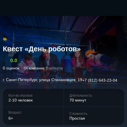
Квест «День роботов»
0.0
0 оценок
Взаперти
От компании
г. Санкт-Петербург, улица Стахановцев, 19
+7 (812) 643-23-04
Кол-во игроков
Длительность
2-10 человек
70 минут
Возраст
Сложность
6+
Простая