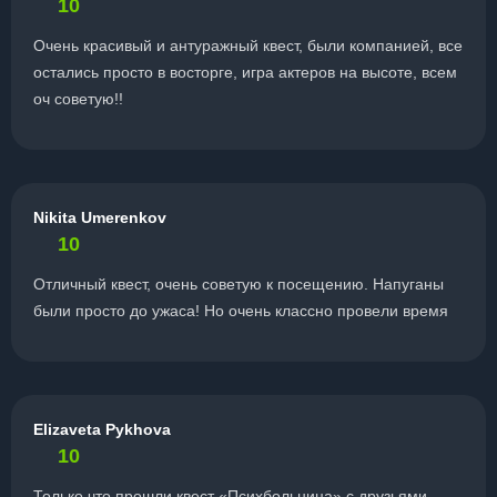
10
Очень красивый и антуражный квест, были компанией, все
остались просто в восторге, игра актеров на высоте, всем
оч советую!!
Nikita Umerenkov
10
Отличный квест, очень советую к посещению. Напуганы
были просто до ужаса! Но очень классно провели время
Elizaveta Pykhova
10
Только что прошли квест «Психбольница» с друзьями —