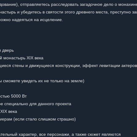
следование), отправляетесь расследовать загадочное дело о монахин
астырь и убедитесь в святости этого древнего места, преступно з
 можно надеяться на исцеление.
я дверь
й монастырь XIX века
иеся стены и движущиеся конструкции, эффект левитации актеров
 сможете увидеть их не только на земле)
стью 5000 Вт
ое специально для данного проекта
XIX века
амерам (если стало слишком страшно)
ельный характер, все персонажи, а также сюжет являются