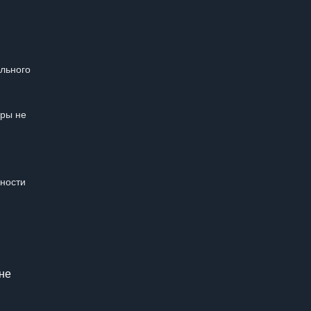
ольного
гры не
бности
не