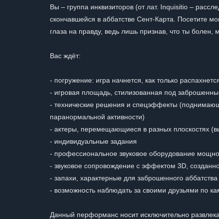
Вы – группа инквизиторов (от лат. Inquisitio – рас
скончавшейся в аббатстве Сент-Карта. Посетите мон
глаза на правду, ведь лишь признав, что ты болен,
Вас ждёт:
- погружение: игра начнется, как только распахнетс
- игровая площадь, стилизованная под заброшенны
- технические решения и спецэффекты (поднимающ
паранормальной активности)
- актеры, перемещающиеся в разных плоскостях (вы
- индивидуальные задания
- профессиональное звуковое оборудование мощно
- звуковое сопровождение с эффектом 3D, созданн
- запахи, характерные для заброшенного аббатства 
- возможность наблюдать за своими друзьями по к
Данный перформанс носит исключительно развлекат