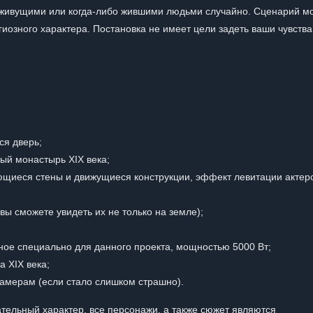
ивущими или когда-либо жившими людьми случайно. Сценарий м
иозного характера. Постановка не имеет цели задеть ваши чувства
ся дверь;
ый монастырь XIX века;
щиеся стены и движущиеся конструкции, эффект левитации актер
ы сможете увидеть их не только на земле);
ное специально для данного проекта, мощностью 5000 Вт;
а XIX века;
камерам (если стало слишком страшно).
ельный характер, все персонажи, а также сюжет являются