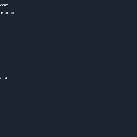
ожет
 и несет
ов и