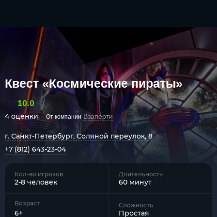
Квест «Космические пираты»
10.0
4 оценки
Взаперти
От компании
г. Санкт-Петербург, Соляной переулок, 8
+7 (812) 643-23-04
Кол-во игроков
Длительность
2-8 человек
60 минут
Возраст
Сложность
6+
Простая