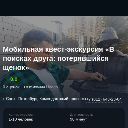
Мобильная квест-экскурсия «В
поисках друга: потерявшийся
щенок»
0.0
0 оценок
Ubego
От компании
г. Санкт-Петербург, Комендантский проспект
+7 (812) 643-23-04
Кол-во игроков
Длительность
1-10 человек
90 минут