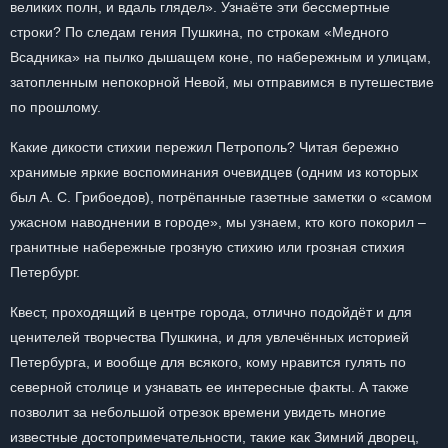
великих полн, и вдаль глядел». Узнаёте эти бессмертные
строки? По следам гения Пушкина, по строкам «Медного
Всадника» на пылко дышащем коне, по набережным и улицам,
затопленным непокорной Невой, мы отправимся в путешествие
по прошлому.
Какие дикости стихии пережил Петрополь? Читая бережно
хранимые яркие воспоминания очевидцев (одним из которых
был А. С. Грибоедов), потрёпанные газетные заметки о «самом
ужасном наводнении в городе», мы узнаем, кто кого покорил –
гранитные набережные грозную стихию или грозная стихия
Петербург.
Квест, проходящий в центре города, отлично подойдёт и для
ценителей творчества Пушкина, и для увлечённых историей
Петербурга, и вообще для всякого, кому нравится гулять по
северной столице и узнавать ее интересные факты. А также
позволит за небольшой отрезок времени увидеть многие
известные достопримечательности, такие как Зимний дворец,