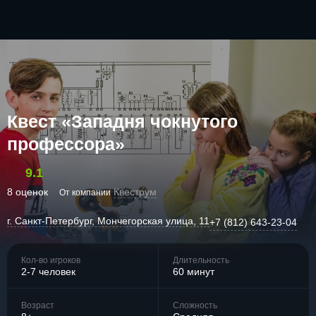
Квест «Западня чокнутого
профессора»
9.1
8 оценок
Квеструм
От компании
г. Санкт-Петербург, Мончегорская улица, 11
+7 (812) 643-23-04
Кол-во игроков
Длительность
2-7 человек
60 минут
Возраст
Сложность