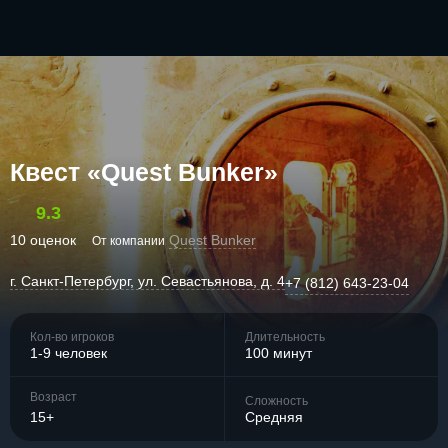
Квест «Quest Bunker»
9.3
10 оценок
Quest Bunker
От компании
г. Санкт-Петербург, ул. Севастьянова, д. 4
+7 (812) 643-23-04
Кол-во игроков
Длительность
1-9 человек
100 минут
Возраст
Сложность
15+
Средняя