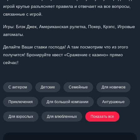
игрой крупье разъясняет правила и отвечает на все вопросы,
связанные с игрой.
Игры: Блэк Джек, Американская рулетка, Покер, Крэпс, Игровые
автоматы.
Делайте Ваши ставки господа! А там посмотрим что из этого
получится! Бронируйте квест «Сражение с казино» прямо
сейчас!
С актером
Детские
Семейные
Для новичков
Приключения
Для большой компании
Антуражные
Для взрослых
Для влюбленных
Показать все