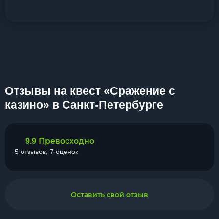
Отзывы на квест «Сражение с
казино» в Санкт-Петербурге
Превосходно
9.9
5 отзывов, 7 оценок
Оставить свой отзыв