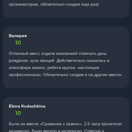
организаторам, обязательно сходим еще раз)
Валерия
10
Отличный квест, ходили компанией отмечать день
рождения, куча эмоций. Действительно оказались в
атмосфере казино, ребята крупье- настоящие
профессионалы. Обязательно сходим и на другие квесты.
Elena Kudashkina
10
Были на квесте «Сражение с казино», 2,5 часа пролетели
незаметно. Было весело и интересно. Советую к