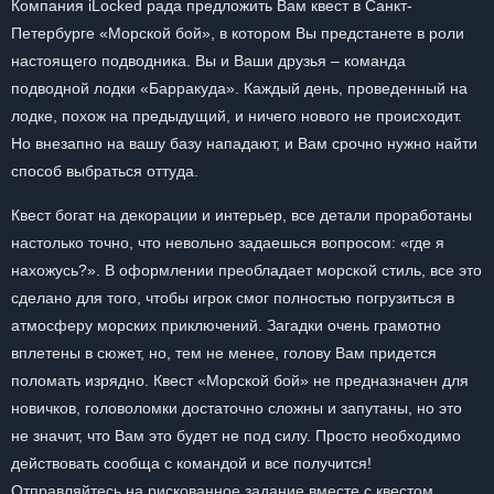
Компания iLocked рада предложить Вам квест в Санкт-
Петербурге «Морской бой», в котором Вы предстанете в роли
настоящего подводника. Вы и Ваши друзья – команда
подводной лодки «Барракуда». Каждый день, проведенный на
лодке, похож на предыдущий, и ничего нового не происходит.
Но внезапно на вашу базу нападают, и Вам срочно нужно найти
способ выбраться оттуда.
Квест богат на декорации и интерьер, все детали проработаны
настолько точно, что невольно задаешься вопросом: «где я
нахожусь?». В оформлении преобладает морской стиль, все это
сделано для того, чтобы игрок смог полностью погрузиться в
атмосферу морских приключений. Загадки очень грамотно
вплетены в сюжет, но, тем не менее, голову Вам придется
поломать изрядно. Квест «Морской бой» не предназначен для
новичков, головоломки достаточно сложны и запутаны, но это
не значит, что Вам это будет не под силу. Просто необходимо
действовать сообща с командой и все получится!
Отправляйтесь на рискованное задание вместе с квестом