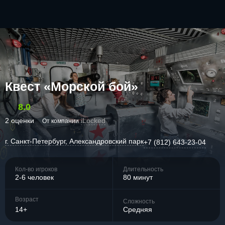
Квест «Морской бой»
8.0
2 оценки
iLocked
От компании
г. Санкт-Петербург, Александровский парк
+7 (812) 643-23-04
Кол-во игроков
Длительность
2-6 человек
80 минут
Возраст
Сложность
14+
Средняя