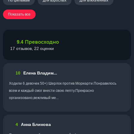
По фильмам
Для взрослых
Для влюбленных
Показать все
Превосходно
9.4
17 отзывов, 22 оценки
10
Елена Владим...
Ходили 6 девочек 50+) Шерлок против Мориарти.Понравилось
всем и каждый смог внести свою лепту.Прекрасно
организовано,вежливый ме...
4
Анна Блинова