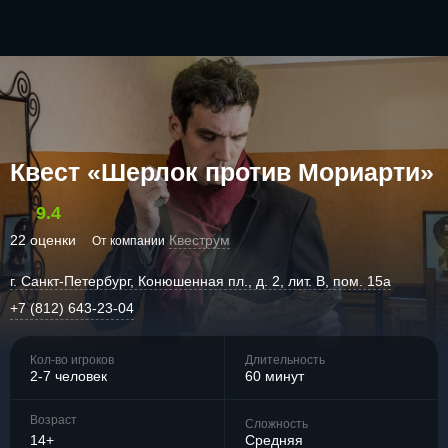
Квест «Шерлок против Мориарти»
9.4
22 оценки
Квеструм
От компании
г. Санкт-Петербург, Конюшенная пл., д. 2, лит. В, пом. 15a
+7 (812) 643-23-04
Кол-во игроков
Длительность
2-7 человек
60 минут
Возраст
Сложность
14+
Средняя