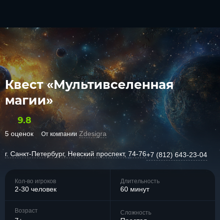
Квест «Мультивселенная
магии»
9.8
5 оценок
Zdesigra
От компании
г. Санкт-Петербург, Невский проспект, 74-76
+7 (812) 643-23-04
Кол-во игроков
Длительность
2-30 человек
60 минут
Возраст
Сложность