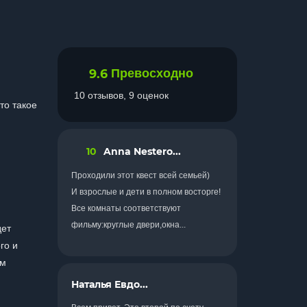
9.6
Превосходно
10 отзывов, 9 оценок
то такое
10
Anna Nestero...
Проходили этот квест всей семьей)
И взрослые и дети в полном восторге!
Все комнаты соответствуют
фильму:круглые двери,окна...
дет
го и
ам
Наталья Евдо...