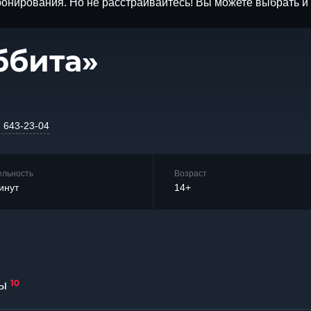
бронирования. Но не расстраивайтесь! Вы можете выбрать 
ббита»
) 643-23-04
ельность
Возраст
инут
14+
10
ы