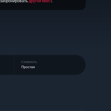
и забронировать
другой квест
.
Сложность
Простая