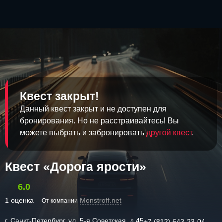
Квест закрыт!
Данный квест закрыт и не доступен для
бронирования. Но не расстраивайтесь! Вы
можете выбрать и забронировать
другой квест
.
Квест «Дорога ярости»
6.0
1 оценка
Monstroff.net
От компании
г. Санкт-Петербург, ул. 5-я Советская, д.45
+7 (812) 643-23-04