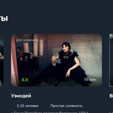
ты
Для новичков, 7+
0.0
55 мин.
Уэнсдей
B
2-15 человек
Простая сложность