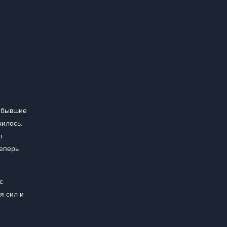
рибывшие
чилось.
о
теперь
с
я сил и