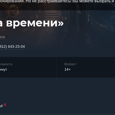
бронирования. Но не расстраивайтесь! Вы можете выбрать 
а времени»
ата
(812) 643-23-04
ельность
Возраст
инут
14+
0
ы