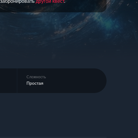
и забронировать
другой квест
.
Сложность
Простая