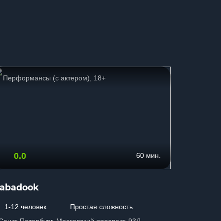
Перформансы (с актером), 18+
Страшн
0.0
8.6
60 мин.
abadook
Тайна 
1-12 человек
Простая сложность
2-8 чел