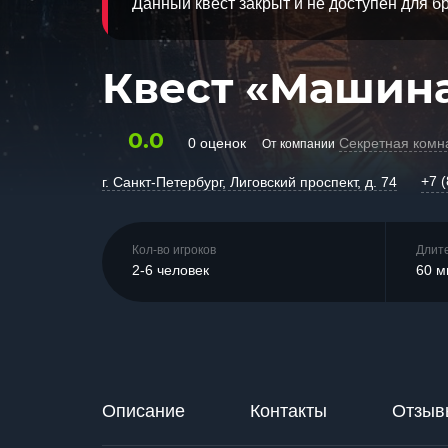
Данный квест закрыт и не доступен для 
Квест «Машин
0.0
0 оценок
Секретная комн
От компании
+7 
г. Санкт-Петербург, Лиговский проспект, д. 74
Кол-во игроков
Длит
2-6 человек
60 м
Описание
Контакты
Отзыв