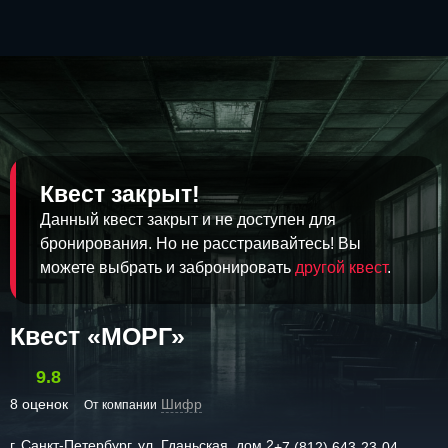
Квест закрыт!
Данный квест закрыт и не доступен для
бронирования. Но не расстраивайтесь! Вы
можете выбрать и забронировать
другой квест
.
Квест «МОРГ»
9.8
8 оценок
Шифр
От компании
г. Санкт-Петербург, ул. Гданьская, дом 2
+7 (812) 643-23-04