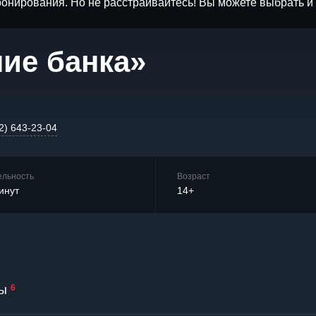
бронирования. Но не расстраивайтесь! Вы можете выбрать 
ие банка»
2) 643-23-04
ельность
Возраст
инут
14+
ы
6