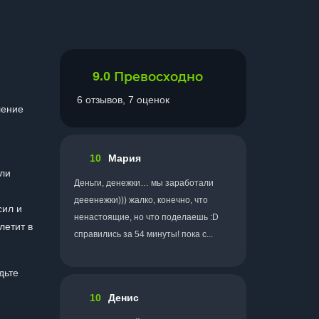
9.0
Превосходно
6 отзывов, 7 оценок
ление
10
Мария
али
Деньги, денежки… мы заработали
дееенежки))) жалко, конечно, что
сил и
ненастоящие, но что поделаешь :D
летит в
справились за 54 минуты! пока с...
дьте
10
Денис