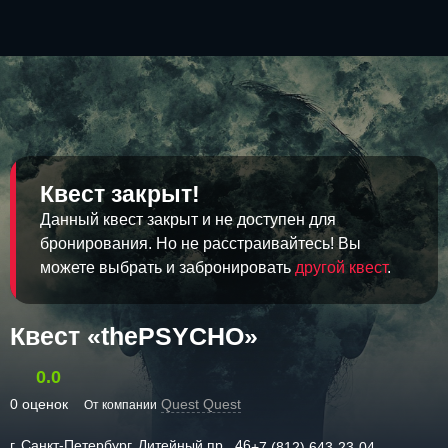
Квест закрыт!
Данный квест закрыт и не доступен для
бронирования. Но не расстраивайтесь! Вы
можете выбрать и забронировать
другой квест
.
Квест «thePSYCHO»
0.0
0 оценок
Quest Quest
От компании
г. Санкт-Петербург, Литейный пр., 46
+7 (812) 643-23-04