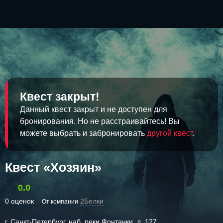
Квест закрыт!
Данный квест закрыт и не доступен для
бронирования. Но не расстраивайтесь! Вы
можете выбрать и забронировать
другой квест
.
Квест «Хозяин»
0.0
0 оценок
2Белки
От компании
г. Санкт-Петербург, наб. реки Фонтанки, д. 127