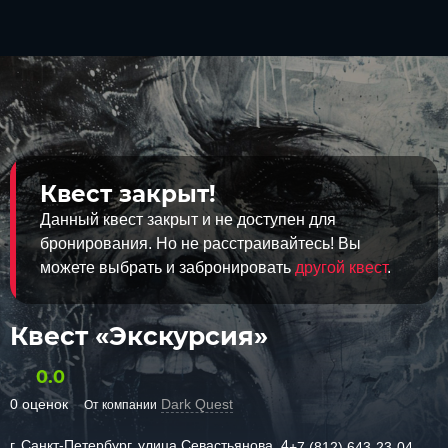
Квест закрыт!
Данный квест закрыт и не доступен для
бронирования. Но не расстраивайтесь! Вы
можете выбрать и забронировать
другой квест
.
Квест «Экскурсия»
0.0
0 оценок
Dark Quest
От компании
г. Санкт-Петербург, улица Севастьянова, 4
+7 (812) 643-23-04