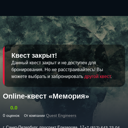
Квест закрыт!
Данный квест закрыт и не доступен для
бронирования. Но не расстраивайтесь! Вы
можете выбрать и забронировать
другой квест
.
Online-квест «Мемория»
0.0
0 оценок
Quest Engineers
От компании
г. Санкт-Петербург, проспект Елизарова, 17
+7 (812) 643-23-04