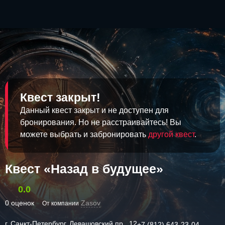
Квест закрыт!
Данный квест закрыт и не доступен для
бронирования. Но не расстраивайтесь! Вы
можете выбрать и забронировать
другой квест
.
Квест «Назад в будущее»
0.0
0 оценок
Zasov
От компании
г. Санкт-Петербург, Левашовский пр., 12
+7 (812) 643-23-04