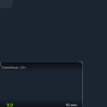
Семейные, 14+
Приклю
9.9
9.6
60 мин.