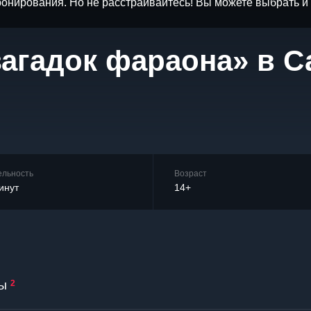
бронирования. Но не расстраивайтесь! Вы можете выбрать 
 загадок фараона» в 
ельность
Возраст
инут
14+
ы
2