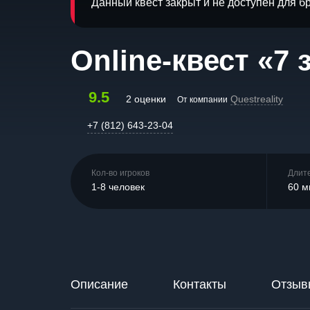
Данный квест закрыт и не доступен для 
Online-квест «7
9.5
2 оценки
Questreality
От компании
+7 (812) 643-23-04
Кол-во игроков
Длит
1-8 человек
60 м
Описание
Контакты
Отзыв