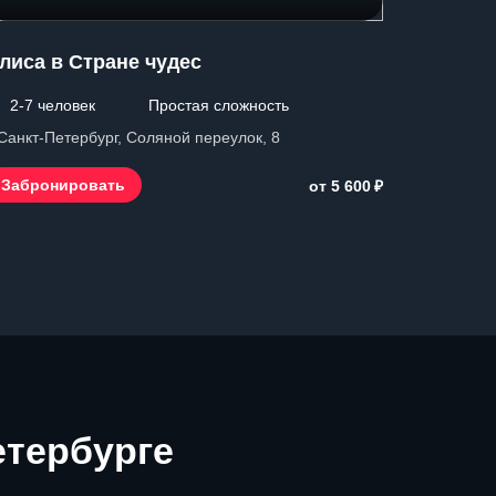
лиса в Стране чудес
Побег 
2-7 человек
Простая сложность
3-8 чел
 Санкт-Петербург, Соляной переулок, 8
г. Санкт-П
₽
Забронировать
Заброн
от 5 600
етербурге